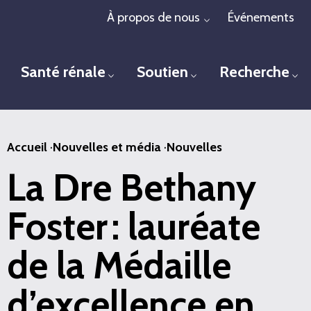
Passer
À propos de nous
Événements
Toggle menu
au
contenu
Santé rénale
Soutien
Recherche
principal
Toggle menu
Toggle menu
To
Accueil
·
Nouvelles et média
·
Nouvelles
La Dre Bethany
Foster : lauréate
de la Médaille
d’excellence en