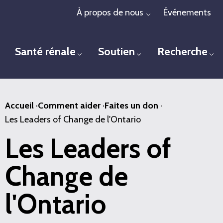
Passer
À propos de nous
Événements
Toggle menu
au
contenu
Santé rénale
Soutien
Recherche
principal
Toggle menu
Toggle menu
To
Accueil
·
Comment aider
·
Faites un don
·
Les Leaders of Change de l'Ontario
Les Leaders of
Change de
l'Ontario