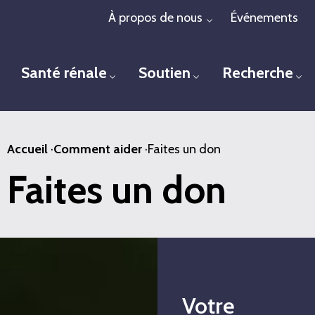
Passer
À propos de nous
Événements
Toggle menu
au
contenu
Santé rénale
Soutien
Recherche
principal
Toggle menu
Toggle menu
To
Accueil
·
Comment aider
·
Faites un don
Faites un don
Votre