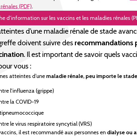
 rénales (PDF)
.
he d'information sur les vaccins et les maladies rénales (
tteintes d’une maladie rénale de stade avancé
greffe doivent suivre des
recommandations pa
cination
. Il est important de savoir quels vacc
our vous :
nnes atteintes d’une
maladie rénale, peu importe le stade
tre l'influenza (grippe)
ntre la COVID-19
ntipneumococcique
tre le virus respiratoire syncytial (VRS)
 vaccins, il est recommandé aux personnes en
dialyse ou 