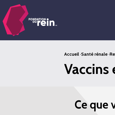
Passer
au
contenu
principal
Accueil
·
Santé rénale
·
Re
Vaccins 
Ce que 