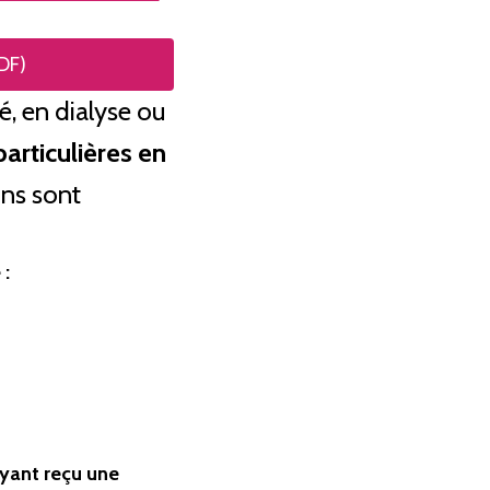
PDF)
, en dialyse ou
rticulières en
ins sont
 :
ayant reçu une