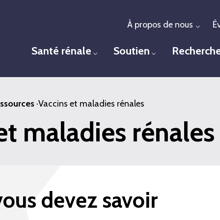
À propos de nous
É
Togg
Santé rénale
Soutien
Recherch
Toggle menu
Toggle menu
ssources
·
Vaccins et maladies rénales
et maladies rénales
vous devez savoir