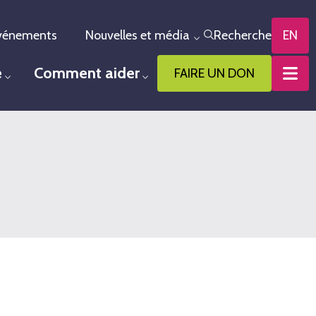
vénements
Nouvelles et média
Recherche
EN
le menu
Toggle menu
e
Comment aider
FAIRE UN DON
Toggle menu
Toggle menu