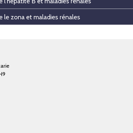
e l'hépatite B et maladies rénales
e le zona et maladies rénales
arie
H9