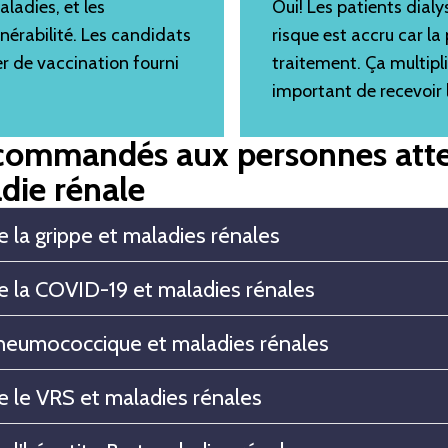
ladies, et les
Oui! Les patients dial
nérabilité. Les candidats
risque est accru car la
ier de vaccination fourni
traitement. Ça multipli
important de recevoir
commandés aux personnes atte
die rénale
e la grippe et maladies rénales
e la COVID-19 et maladies rénales
pneumococcique et maladies rénales
e le VRS et maladies rénales