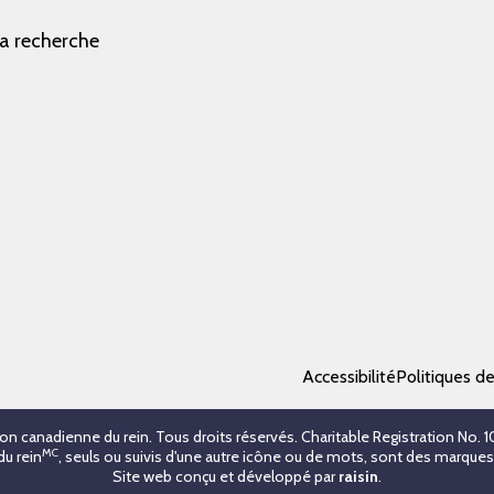
la recherche
Accessibilité
Politiques d
on canadienne du rein. Tous droits réservés. Charitable Registration No.
MC
du rein
, seuls ou suivis d'une autre icône ou de mots, sont des marqu
Site web conçu et développé par
raisin
.