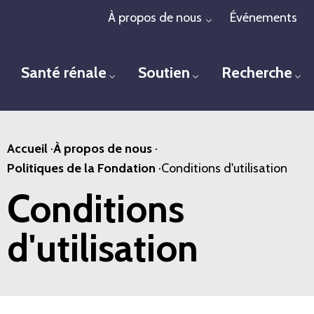
Passer
À propos de nous
Événements
Toggle menu
au
contenu
Santé rénale
Soutien
Recherche
principal
Toggle menu
Toggle menu
To
Accueil
·
À propos de nous
·
Politiques de la Fondation
·
Conditions d'utilisation
Conditions
d'utilisation