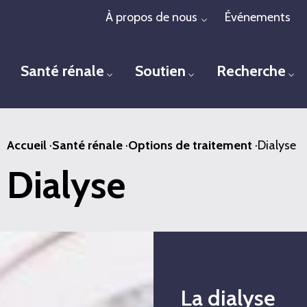
Passer
À propos de nous
Événements
Toggle menu
au
contenu
Santé rénale
Soutien
Recherche
principal
Toggle menu
Toggle menu
To
Accueil
·
Santé rénale
·
Options de traitement
·
Dialyse
Dialyse
La dialyse