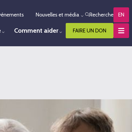
vénements
Nouvelles et média
Recherche
EN
le menu
Toggle menu
e
Comment aider
FAIRE UN DON
Toggle menu
Toggle menu