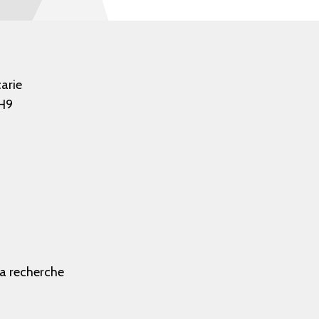
arie
H9
la recherche