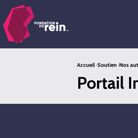
Passer
au
contenu
principal
Accueil
·
Soutien
·
Nos aut
Portail 