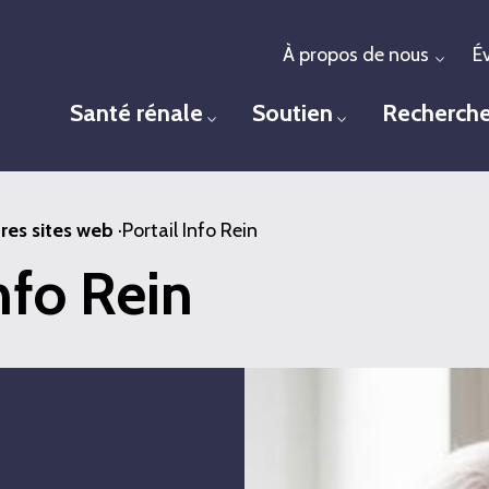
À propos de nous
É
Togg
Santé rénale
Soutien
Recherch
Toggle menu
Toggle menu
res sites web
·
Portail Info Rein
Info Rein