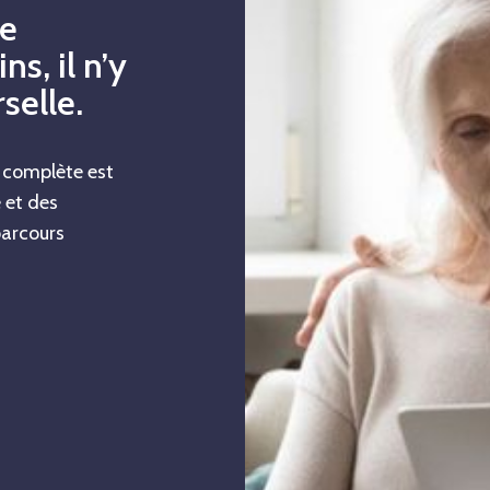
de
s, il n’y
selle.
 complète est
 et des
parcours