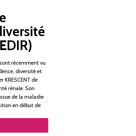
e
diversité
(EDIR)
e sont récemment vu
lence, diversité et
sier KRESCENT de
nté rénale. Son
’issue de la maladie
ition en début de