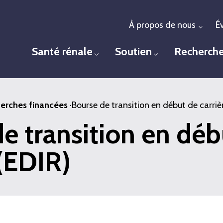
À propos de nous
É
Togg
Santé rénale
Soutien
Recherch
Toggle menu
Toggle menu
erches financées
·
Bourse de transition en début de carriè
e transition en déb
 (EDIR)