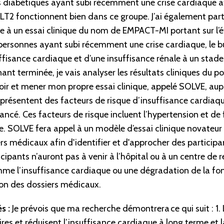
 diabétiques ayant subi récemment une crise cardiaque a
GLT2 fonctionnent bien dans ce groupe. J’ai également parti
 à un essai clinique du nom de EMPACT-MI portant sur l’ét
ersonnes ayant subi récemment une crise cardiaque, le bu
uffisance cardiaque et d’une insuffisance rénale à un stad
nt terminée, je vais analyser les résultats cliniques du po
voir et mener mon propre essai clinique, appelé SOLVE, au
présentent des facteurs de risque d’insuffisance cardiaqu
ancé. Ces facteurs de risque incluent l’hypertension et de 
ne. SOLVE fera appel à un modèle d’essai clinique novateur 
s médicaux afin d'identifier et d'approcher des participan
ticipants n’auront pas à venir à l’hôpital ou à un centre de 
mme l’insuffisance cardiaque ou une dégradation de la fon
on des dossiers médicaux.
s :
Je prévois que ma recherche démontrera ce qui suit : 1. 
res et réduisent l’insuffisance cardiaque à long terme et 