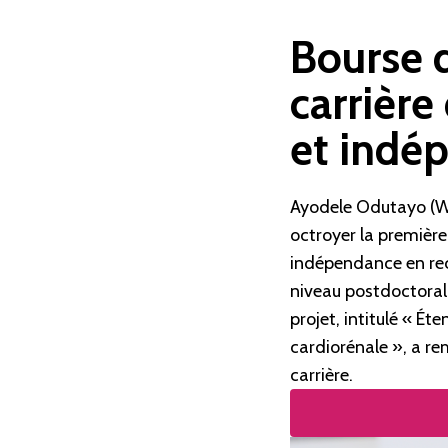
Bourse d
carrière
et indé
Ayodele Odutayo (Wo
octroyer la première
indépendance en rec
niveau postdoctoral,
projet, intitulé « Ét
cardiorénale », a re
carrière.