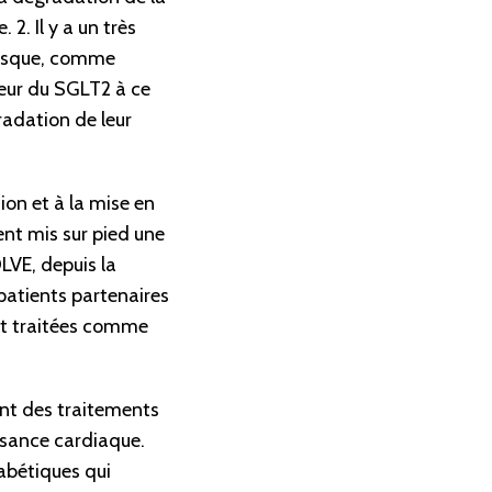
2. Il y a un très
risque, comme
iteur du SGLT2 à ce
radation de leur
ion et à la mise en
nt mis sur pied une
LVE, depuis la
patients partenaires
nt traitées comme
ont des traitements
fisance cardiaque.
iabétiques qui