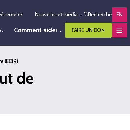
vénements
Nouvelles et média
Recherche
EN
le menu
Toggle menu
e
Comment aider
FAIRE UN DON
Toggle menu
Toggle menu
re (EDIR)
ut de