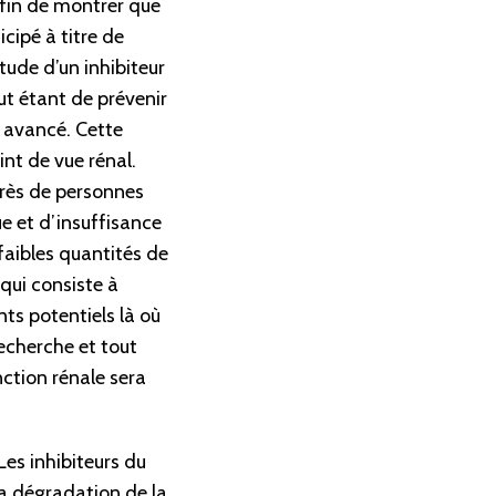
fin de montrer que
cipé à titre de
ude d’un inhibiteur
t étant de prévenir
e avancé. Cette
int de vue rénal.
près de personnes
e et d’insuffisance
faibles quantités de
qui consiste à
ts potentiels là où
recherche et tout
ction rénale sera
Les inhibiteurs du
la dégradation de la