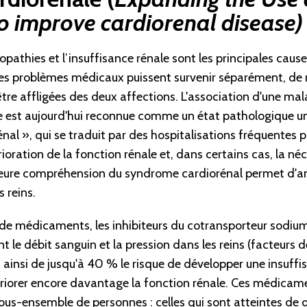
to improve cardiorenal disease)
opathies et l’insuffisance rénale sont les principales caus
ces problèmes médicaux puissent survenir séparément, d
re affligées des deux affections. L'association d'une mal
e est aujourd'hui reconnue comme un état pathologique u
al », qui se traduit par des hospitalisations fréquentes p
oration de la fonction rénale et, dans certains cas, la néc
leure compréhension du syndrome cardiorénal permet d'amél
 reins.
 de médicaments, les inhibiteurs du cotransporteur sodiu
 le débit sanguin et la pression dans les reins (facteurs d
t ainsi de jusqu'à 40 % le risque de développer une insuff
tériorer encore davantage la fonction rénale. Ces médica
us-ensemble de personnes : celles qui sont atteintes de d