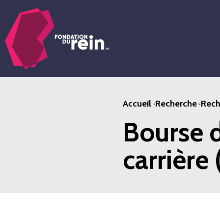
Passer
au
contenu
principal
Accueil
·
Recherche
·
Rech
Bourse d
carrière