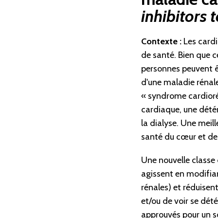
inhibitors 
Contexte :
Les cardi
de santé. Bien que 
personnes peuvent êt
d'une maladie rénal
« syndrome cardiorén
cardiaque, une détéri
la dialyse. Une meil
santé du cœur et des
Une nouvelle classe
agissent en modifiant
rénales) et réduisen
et/ou de voir se dé
approuvés pour un so