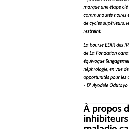
marque une étape clé po
communautés noires et
de cycles supérieurs,
restreint.
La bourse EDIR des IR
de La Fondation cana
équivoque l’engagemen
néphrologie, en vue de 
opportunités pour les
r
- D
Ayodele Odutayo
À propos de
inhibiteur
maladie ca