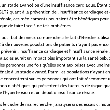
à un stade avancé ou d’une insuffisance cardiaque. Étant d
GLT2 quant à la prévention de l’insuffisance cardiaque et 
n rénale, ces médicaments pourraient être bénéfiques pour
sque de faire face à de tels problèmes.
pour but de mieux comprendre si le fait d’étendre l’utilisa
 à de nouvelles populations de patients n’ayant pas encore 
révenir l’insuffisance cardiaque et l’insuffisance rénale. 
ladies aurait un impact plus important sur la santé publi
des personnes une fois qu’elles sont aux prises avec une i
rénale à un stade avancé. Parmi les populations n’ayant enc
e concentrerai sur les personnes qui ont fait récemment 
 non diabétiques qui présentent des facteurs de risque qu
l’hypertension et un début d’insuffisance rénale.
 le cadre de ma recherche, j’analyserai des essais clinique