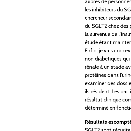
auprès de personnes
les inhibiteurs du S
chercheur secondaire
du SGLT2 chez des p
la survenue de l’ins
étude étant maintena
Enfin, je vais conce
non diabétiques qui 
rénale à un stade av
protéines dans l’uri
examiner des dossier
ils résident. Les par
résultat clinique co
déterminé en foncti
Résultats escompté
SGLT2 sont sécuritai