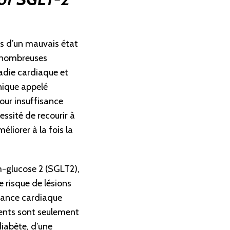
es d’un mauvais état
e nombreuses
adie cardiaque et
nique appelé
our insuffisance
essité de recourir à
iorer à la fois la
m-glucose 2 (SGLT2),
e risque de lésions
isance cardiaque
ments sont seulement
iabète, d’une