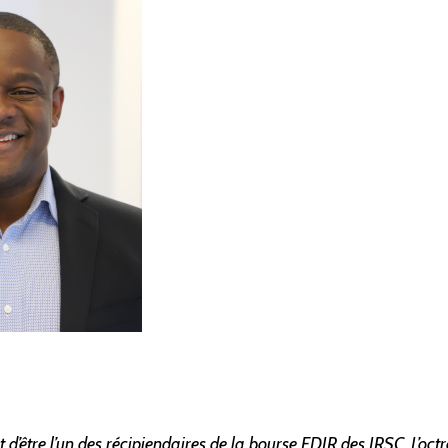
 d’être l’un des récipiendaires de la bourse EDIR des IRSC. L’oct