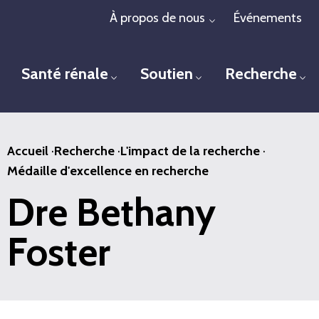
Passer
À propos de nous
Événements
Toggle menu
au
contenu
Santé rénale
Soutien
Recherche
principal
Toggle menu
Toggle menu
To
Accueil
·
Recherche
·
L'impact de la recherche
·
Médaille d'excellence en recherche
Dre Bethany
Foster