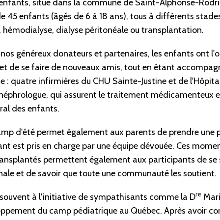
enfants, situé dans la commune de Saint-Alphonse-Rodrig
 45 enfants (âgés de 6 à 18 ans), tous à différents stades
, hémodialyse, dialyse péritonéale ou transplantation.
nos généreux donateurs et partenaires, les enfants ont l'o
 et de se faire de nouveaux amis, tout en étant accompag
 : quatre infirmières du CHU Sainte-Justine et de l'Hôpit
 néphrologue, qui assurent le traitement médicamenteux et 
ral des enfants.
mp d'été permet également aux parents de prendre une p
fant est pris en charge par une équipe dévouée. Ces mome
ransplantés permettent également aux participants de se 
nale et de savoir que toute une communauté les soutient.
re
souvent à l'initiative de sympathisants comme la D
Mari
eloppement du camp pédiatrique au Québec. Après avoir c