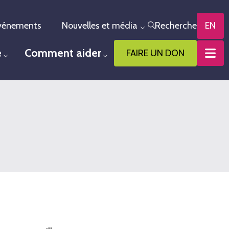
vénements
Nouvelles et média
Recherche
EN
le menu
Toggle menu
e
Comment aider
FAIRE UN DON
Toggle menu
Toggle menu