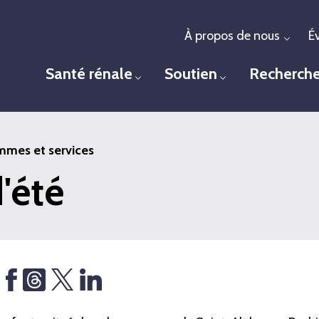
À propos de nous
É
Togg
Santé rénale
Soutien
Recherch
Toggle menu
Toggle menu
mes et services
'été
Share
Threads