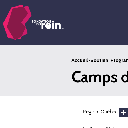
Passer
au
contenu
principal
Accueil
·
Soutien
·
Program
Camps d
Région:
Québec