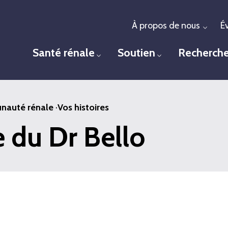
À propos de nous
É
Togg
Santé rénale
Soutien
Recherch
Toggle menu
Toggle menu
auté rénale
·
Vos histoires
e du Dr Bello