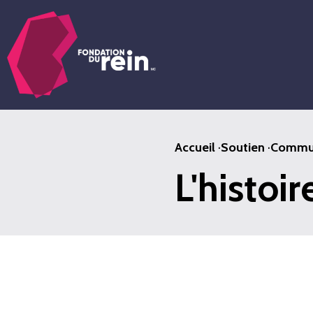
Passer
au
contenu
principal
Accueil
·
Soutien
·
Commun
L'histoir