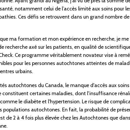
onne. Ayant grandi au Nigeria, j’ai vu de près la somme de
santé, notamment celui de l’accès limité aux soins pour l
pathies. Ces défis se retrouvent dans un grand nombre de 
ique ma formation et mon expérience en recherche, je me s
 recherche axé sur les patients, en qualité de scientifique
heck. Ce programme véritablement novateur vise à reméd
nibles pour les personnes autochtones atteintes de maladi
entres urbains.
s autochtones du Canada, le manque d'accès aux soins 
 constituent certaines maladies, dont l'insuffisance rénal
, comme le diabète et l'hypertension. Le risque de compli
es populations autochtones. En fait, la probabilité de prése
est de 2 à 4 fois plus élevée chez les Autochtones que dans 
nne.