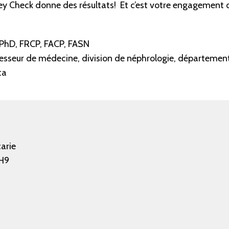
 Check donne des résultats! Et c’est votre engagement q
 PhD, FRCP, FACP, FASN
esseur de médecine, division de néphrologie, départemen
ta
arie
H9