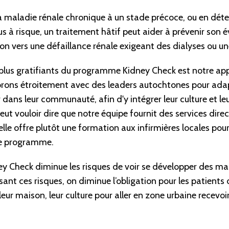
a maladie rénale chronique à un stade précoce, ou en dét
us à risque, un traitement hâtif peut aider à prévenir son é
on vers une défaillance rénale exigeant des dialyses ou un
 plus gratifiants du programme Kidney Check est notre app
orons étroitement avec des leaders autochtones pour ad
 dans leur communauté, afin d'y intégrer leur culture et le
peut vouloir dire que notre équipe fournit des services dire
e offre plutôt une formation aux infirmières locales pour 
le programme.
 Check diminue les risques de voir se développer des mal
ant ces risques, on diminue l’obligation pour les patients d
 leur maison, leur culture pour aller en zone urbaine recevo