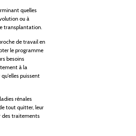
erminant quelles
volution ou à
e transplantation.
roche de travail en
apter le programme
urs besoins
ctement à la
qu'elles puissent
adies rénales
e tout quitter, leur
ir des traitements