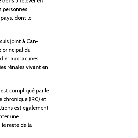
 défis à relever en
es personnes
pays, dont le
uis joint à Can-
 principal du
ier aux lacunes
es rénales vivant en
est compliqué par le
e chronique (IRC) et
cations est également
nter une
le reste de la