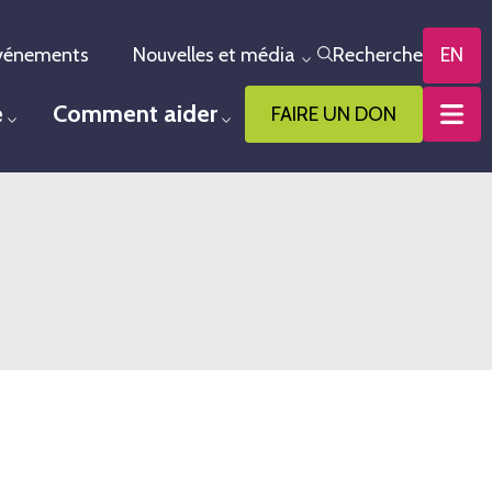
vénements
Nouvelles et média
Recherche
EN
le menu
Toggle menu
e
Comment aider
FAIRE UN DON
Toggle menu
Toggle menu