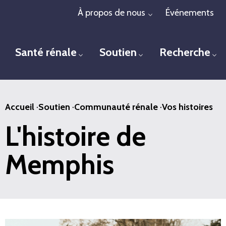
Passer
À propos de nous
Événements
Toggle menu
au
contenu
Santé rénale
Soutien
Recherche
principal
Toggle menu
Toggle menu
To
Accueil
·
Soutien
·
Communauté rénale
·
Vos histoires
L'histoire de
Memphis