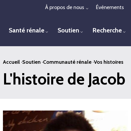
Passer
À propos de nous
Événements
Toggle menu
au
contenu
Santé rénale
Soutien
Recherche
principal
Toggle menu
Toggle menu
To
Accueil
·
Soutien
·
Communauté rénale
·
Vos histoires
L'histoire de Jacob