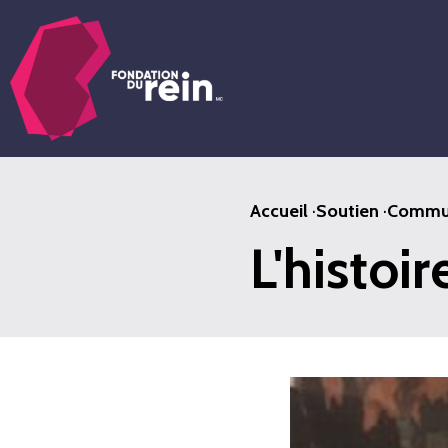
Passer
au
contenu
principal
Accueil
·
Soutien
·
Commun
L'histoir