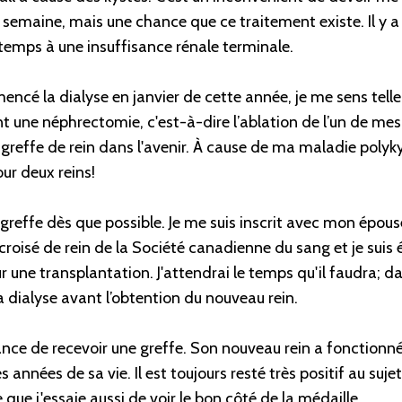
ar semaine, mais une chance que ce traitement existe. Il y a
temps à une insuffisance rénale terminale.
encé la dialyse en janvier de cette année, je me sens telle
 une néphrectomie, c'est-à-dire l’ablation de l’un de mes 
greffe de rein dans l'avenir. À cause de ma maladie polykys
ur deux reins!
 greffe dès que possible. Je me suis inscrit avec mon épous
isé de rein de la Société canadienne du sang et je suis é
ur une transplantation. J'attendrai le temps qu'il faudra; da
a dialyse avant l’obtention du nouveau rein.
nce de recevoir une greffe. Son nouveau rein a fonctionné
 années de sa vie. Il est toujours resté très positif au suje
que j'essaie aussi de voir le bon côté de la médaille.