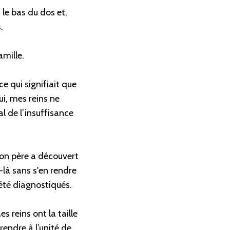
 le bas du dos et,
.
amille.
e qui signifiait que
ui, mes reins ne
l de l’insuffisance
on père a découvert
-là sans s'en rendre
été diagnostiqués.
 reins ont la taille
rendre à l’unité de