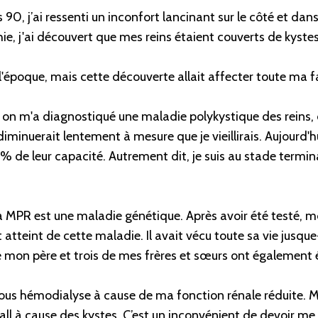
0, j’ai ressenti un inconfort lancinant sur le côté et dans
e, j'ai découvert que mes reins étaient couverts de kystes
 l'époque, mais cette découverte allait affecter toute ma f
on m'a diagnostiqué une maladie polykystique des reins, c
iminuerait lentement à mesure que je vieillirais. Aujourd'h
% de leur capacité. Autrement dit, je suis au stade termina
 MPR est une maladie génétique. Après avoir été testé, m
 atteint de cette maladie. Il avait vécu toute sa vie jusque
 mon père et trois de mes frères et sœurs ont également 
ous hémodialyse à cause de ma fonction rénale réduite. Mes
all à cause des kystes. C’est un inconvénient de devoir me 