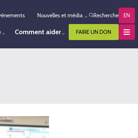
vénements
Nouvelles et média
Recherche
EN
le menu
Toggle menu
e
Comment aider
FAIRE UN DON
Toggle menu
Toggle menu