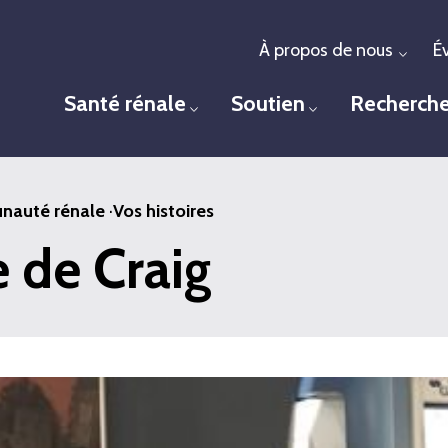
À propos de nous
É
Togg
Santé rénale
Soutien
Recherch
Toggle menu
Toggle menu
auté rénale
·
Vos histoires
e de Craig