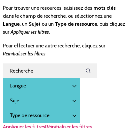
Pour trouver une resources, saisissez des
mots clés
dans le champ de recherche, ou sélectionnez une
Langue
, un
Sujet
ou un
Type de ressource
, puis cliquez
sur
Appliquer les filtres
.
Pour effectuer une autre recherche, cliquez sur
Réinitialiser les filtres
.
Filtrer par
Rechercher des ressources
Langue
Sujet
Type de ressource
Appliquer les filtres
Réinitialiser les filtres