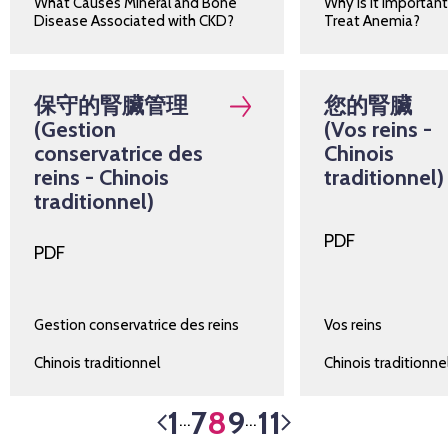
What Causes Mineral and Bone
Why Is It Important
Disease Associated with CKD?
Treat Anemia?
保守的腎臟管理
您的腎臟
(Gestion
(Vos reins -
conservatrice des
Chinois
reins - Chinois
traditionnel)
traditionnel)
PDF
PDF
Gestion conservatrice des reins
Vos reins
Chinois traditionnel
Chinois traditionne
1
7
8
9
11
…
…