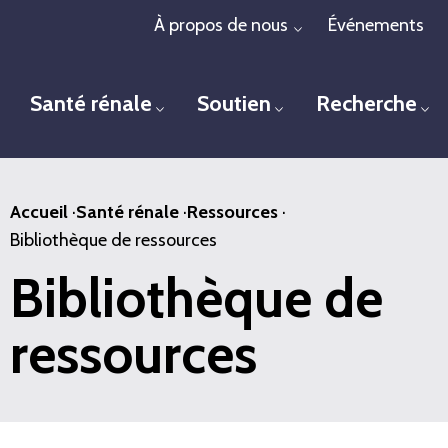
Passer
À propos de nous
Événements
Toggle menu
au
contenu
Santé rénale
Soutien
Recherche
principal
Toggle menu
Toggle menu
To
Accueil
·
Santé rénale
·
Ressources
·
Bibliothèque de ressources
Bibliothèque de
ressources