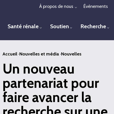
Passer
À propos de nous
Événements
Toggle menu
au
contenu
Santé rénale
Soutien
Recherche
principal
Toggle menu
Toggle menu
To
Accueil
·
Nouvelles et média
·
Nouvelles
Un nouveau
partenariat pour
faire avancer la
recherche sur une