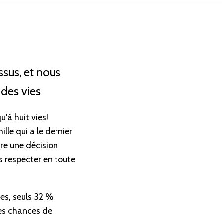
issus, et nous
 des vies
'à huit vies!
lle qui a le dernier
re une décision
es respecter en toute
es, seuls 32 %
les chances de