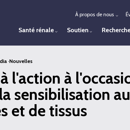
À propos de nous
É
Togg
Santé rénale
Soutien
Recherch
Toggle menu
Toggle menu
dia
·
Nouvelles
à l'action à l'occas
la sensibilisation a
s et de tissus