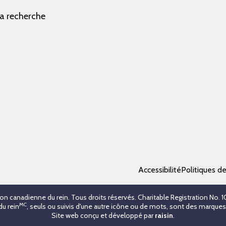
la recherche
Accessibilité
Politiques d
on canadienne du rein. Tous droits réservés. Charitable Registration No.
MC
du rein
, seuls ou suivis d'une autre icône ou de mots, sont des marqu
Site web conçu et développé par
raisin
.