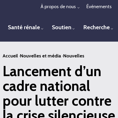
Passer
À propos de nous
Événements
Toggle menu
au
contenu
Santé rénale
Soutien
Recherche
principal
Toggle menu
Toggle menu
To
Accueil
·
Nouvelles et média
·
Nouvelles
Lancement d’un
cadre national
pour lutter contre
la crise silencieuse