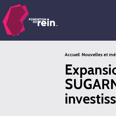
Passer
au
contenu
principal
Accueil
·
Nouvelles et mé
Expansio
SUGARNS
investi