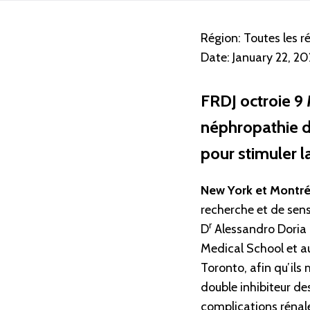
Région:
Toutes les r
Date:
January 22, 2
FRDJ octroie 9 
néphropathie di
pour stimuler l
New York et Montréa
recherche et de sens
r
D
Alessandro Doria d
Medical School et a
Toronto, afin qu’ils 
double inhibiteur d
complications rénale