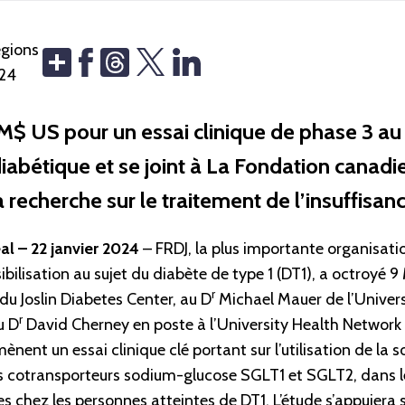
égions
Share
Threads
024
M$ US pour un essai clinique de phase 3 au 
abétique et se joint à La Fondation canadi
a recherche sur le traitement de l’insuffisan
l – 22 janvier 2024
– FRDJ, la plus importante organisati
ibilisation au sujet du diabète de type 1 (DT1), a octroyé 
r
u Joslin Diabetes Center, au D
Michael Mauer de l’Univer
r
u D
David Cherney en poste à l’University Health Network 
mènent un essai clinique clé portant sur l’utilisation de la s
es cotransporteurs sodium-glucose SGLT1 et SGLT2, dans l
s chez les personnes atteintes de DT1. L’étude s’appuiera s