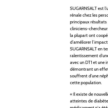
SUGARNSALT est l’une
rénale chez les perso
principaux résultats
cliniciens-chercheur
la plupart ont coopér
d’améliorer l’impact 
SUGARNSALT en testan
ralentissement d’une
avec un DT1 et une in
démontrant un effet 
souffrent d’une nép
cette population.
« Il existe de nouvel
atteintes de diabète
médicament n’a été 