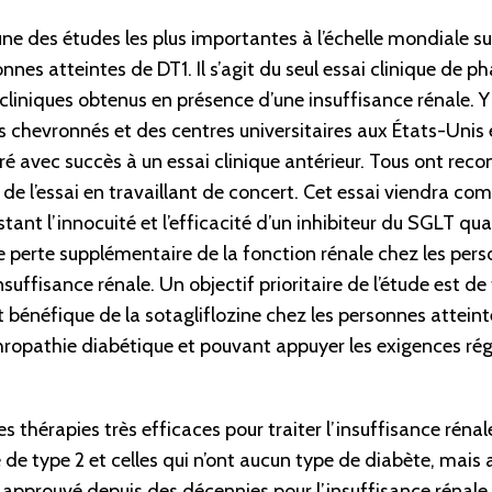
 des études les plus importantes à l’échelle mondiale sur
nnes atteintes de DT1. Il s’agit du seul essai clinique de ph
 cliniques obtenus en présence d’une insuffisance rénale. Y
s chevronnés et des centres universitaires aux États-Unis
é avec succès à un essai clinique antérieur. Tous ont recon
de l’essai en travaillant de concert. Cet essai viendra comp
t l’innocuité et l’efficacité d’un inhibiteur du SGLT qu
 perte supplémentaire de la fonction rénale chez les pers
suffisance rénale. Un objectif prioritaire de l’étude est d
bénéfique de la sotagliflozine chez les personnes atteint
hropathie diabétique et pouvant appuyer les exigences ré
les thérapies très efficaces pour traiter l’insuffisance réna
 de type 2 et celles qui n’ont aucun type de diabète, mai
approuvé depuis des décennies pour l’insuffisance rénale