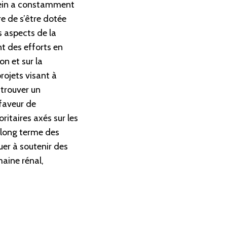
rein a constamment
re de s’être dotée
s aspects de la
t des efforts en
on et sur la
projets visant à
 trouver un
faveur de
itaires axés sur les
à long terme des
uer à soutenir des
aine rénal,