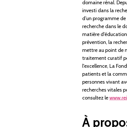
domaine rénal. Depu
investi dans la reche
d’un programme de re
recherche dans le do
matière d'éducation e
prévention, la recher
mettre au point de n
traitement curatif p
l'excellence, La Fon
patients et la commu
personnes vivant ave
recherches vitales 
consultez le
www.rei
À propo