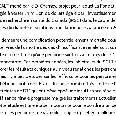
r
ALT mené par le D
Cherney, projet pour lequel La Fonda
gée à verser un million de dollars égalé par l’investissemen
s de recherche en santé du Canada (IRSC) dans le cadre de
s du diabète et solutions translationnelles » lancée en 2
le demeure une complication potentiellement mortelle pour
te. Près de la moitié des cas d’insuffisance rénale au stad
te et on estime qu’une personne sur trois atteintes de DT
importante. Ces dernières années, les inhibiteurs du SGLT s
orer les résultats cliniques au niveau rénal chez les perso
is il y a peu d’études sur leur efficacité pour les personne
bétique confirmée. Étant donné le nombre très limité de 
tteintes de DT1 qui ont développé une insuffisance rénale e
ffisance rénale progresse malgré les traitements actuell
ette étude est une étape importante pour répondre à un be
re à ces personnes de vivre plus longtemps et en meilleure