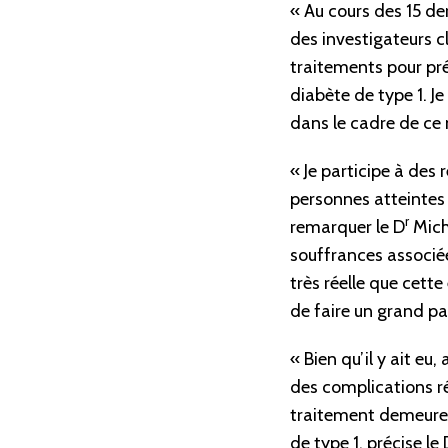
« Au cours des 15 de
des investigateurs c
traitements pour pré
diabète de type 1. Je
dans le cadre de ce n
« Je participe à des
personnes atteintes 
r
remarquer le D
Micha
souffrances associée
très réelle que cett
de faire un grand pa
« Bien qu’il y ait e
des complications ré
traitement demeure 
de type 1, précise le 