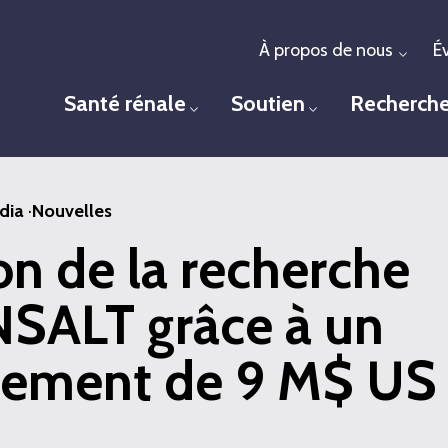
À propos de nous
É
Togg
Santé rénale
Soutien
Recherch
Toggle menu
Toggle menu
dia
·
Nouvelles
n de la recherche
ALT grâce à un
ssement de 9 M$ US