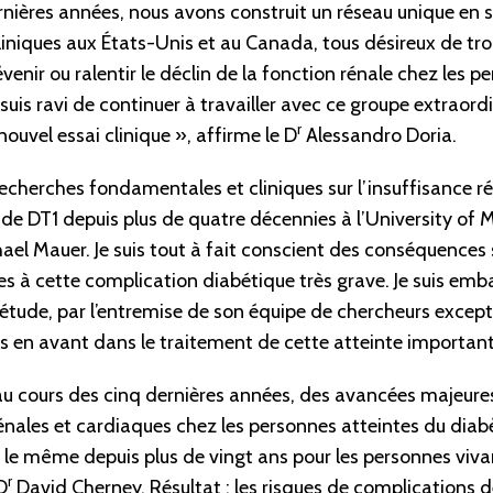
rnières années, nous avons construit un réseau unique en s
liniques aux États-Unis et au Canada, tous désireux de t
venir ou ralentir le déclin de la fonction rénale chez les p
 suis ravi de continuer à travailler avec ce groupe extraor
r
ouvel essai clinique », affirme le D
Alessandro Doria.
 recherches fondamentales et cliniques sur l’insuffisance ré
de DT1 depuis plus de quatre décennies à l’University of M
el Mauer. Je suis tout à fait conscient des conséquences 
s à cette complication diabétique très grave. Je suis emball
e étude, par l’entremise de son équipe de chercheurs excep
s en avant dans le traitement de cette atteinte important
u, au cours des cinq dernières années, des avancées majeure
nales et cardiaques chez les personnes atteintes du diabè
le même depuis plus de vingt ans pour les personnes viva
r
D
David Cherney. Résultat : les risques de complications