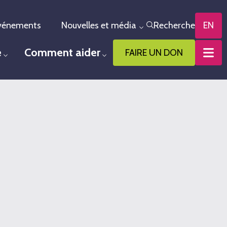
vénements
Nouvelles et média
Recherche
EN
le menu
Toggle menu
e
Comment aider
FAIRE UN DON
Toggle menu
Toggle menu