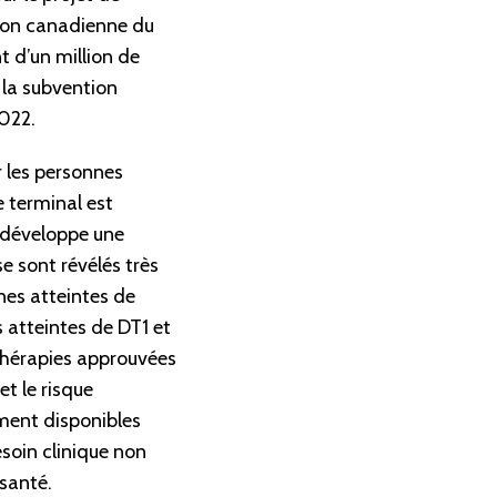
tion canadienne du
t d’un million de
 la subvention
022.
 les personnes
e terminal est
1 développe une
e sont révélés très
nnes atteintes de
s atteintes de DT1 et
thérapies approuvées
t le risque
ement disponibles
soin clinique non
 santé.