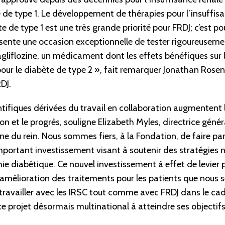
 de type 1. Le développement de thérapies pour l’insuffis
e de type 1 est une très grande priorité pour FRDJ; c’est p
te une occasion exceptionnelle de tester rigoureusement
agliflozine, un médicament dont les effets bénéfiques sur l
ur le diabète de type 2 », fait remarquer Jonathan Rosen, 
DJ.
tifiques dérivées du travail en collaboration augmentent le
on et le progrès, souligne Elizabeth Myles, directrice géné
 du rein. Nous sommes fiers, à la Fondation, de faire par
portant investissement visant à soutenir des stratégies 
hie diabétique. Ce nouvel investissement à effet de levier 
l'amélioration des traitements pour les patients que nous
travailler avec les IRSC tout comme avec FRDJ dans le cad
ce projet désormais multinational à atteindre ses objectifs