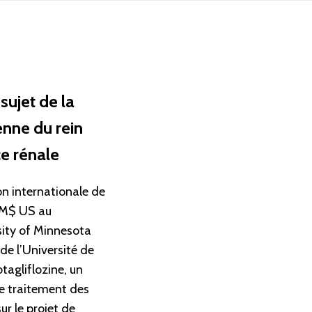
sujet de la
enne du rein
ce rénale
on internationale de
9 M$ US au
sity of Minnesota
de l’Université de
otagliflozine, un
e traitement des
ur le projet de