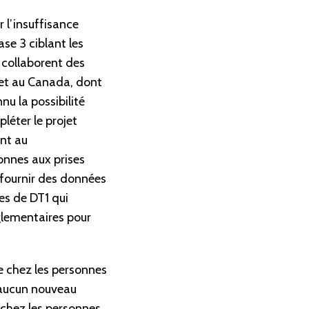
 l’insuffisance
ase 3 ciblant les
 collaborent des
 et au Canada, dont
nu la possibilité
léter le projet
ant au
onnes aux prises
e fournir des données
es de DT1 qui
glementaires pour
le chez les personnes
s aucun nouveau
 chez les personnes