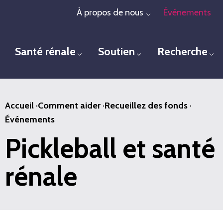
Passer
À propos de nous
Événements
Toggle menu
au
contenu
Santé rénale
Soutien
Recherche
principal
Toggle menu
Toggle menu
To
Accueil
·
Comment aider
·
Recueillez des fonds
·
Événements
Pickleball et santé
rénale